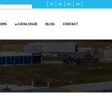
TR
EN
RU
AR
TORS
e-CATALOGUE
BLOG
CONTACT