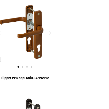
Flipper PVC Kapı Kolu 34/192/92