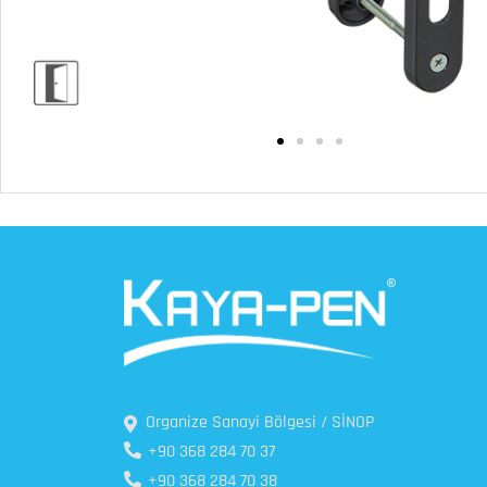
Organize Sanayi Bölgesi / SİNOP
+90 368 284 70 37
+90 368 284 70 38