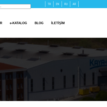
TR
EN
RU
AR
ER
e-KATALOG
BLOG
İLETİŞİM