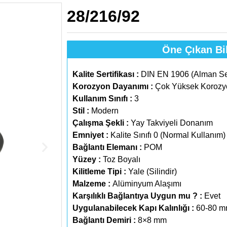
28/216/92
Öne Çıkan Bil
Kalite Sertifikası :
DIN EN 1906 (Alman Sert
Korozyon Dayanımı :
Çok Yüksek Korozyo
Kullanım Sınıfı :
3
Stil :
Modern
Çalışma Şekli :
Yay Takviyeli Donanım
Emniyet :
Kalite Sınıfı 0 (Normal Kullanım)
Bağlantı Elemanı :
POM
Yüzey :
Toz Boyalı
Kilitleme Tipi :
Yale (Silindir)
Malzeme :
Alüminyum Alaşımı
Karşılıklı Bağlantıya Uygun mu ? :
Evet
Uygulanabilecek Kapı Kalınlığı :
60-80 
Bağlantı Demiri :
8×8 mm