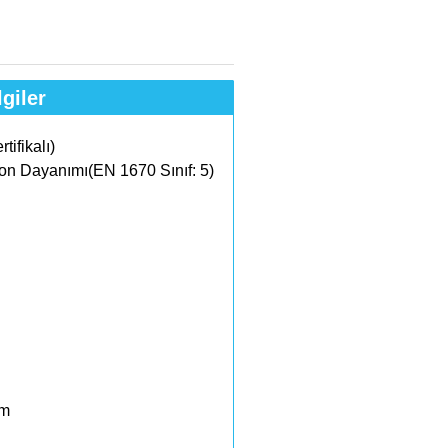
giler
ifikalı)
n Dayanımı(EN 1670 Sınıf: 5)
mm