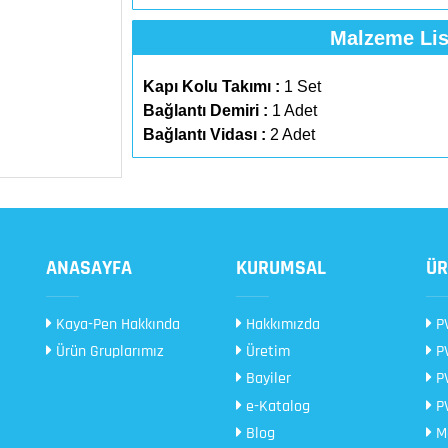
Malzeme Lis
Kapı Kolu Takımı :
1 Set
Bağlantı Demiri :
1 Adet
Bağlantı Vidası :
2 Adet
ANASAYFA
KURUMSAL
ÜR
Kaya-Pen Hakkında
Hakkımızda
PV
Ürün Gruplarımız
Üretim
PV
Bayiler
PV
e-Katalog
PV
Blog
Me