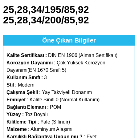
25,28,34/195/85,92
25,28,34/200/85,92
Öne Çıkan Bilgiler
Kalite Sertifikası :
DIN EN 1906 (Alman Sertifikalı)
Korozyon Dayanımı :
Çok Yüksek Korozyon
Dayanımı(EN 1670 Sınıf: 5)
Kullanım Sınıfı :
3
Stil :
Modern
Çalışma Şekli :
Yay Takviyeli Donanım
Emniyet :
Kalite Sınıfı 0 (Normal Kullanım)
Bağlantı Elemanı :
POM
Yüzey :
Toz Boyalı
Kilitleme Tipi :
Yale (Silindir)
Malzeme :
Alüminyum Alaşımı
Karşılıklı Bağlantıya Uygun mu ? :
Evet