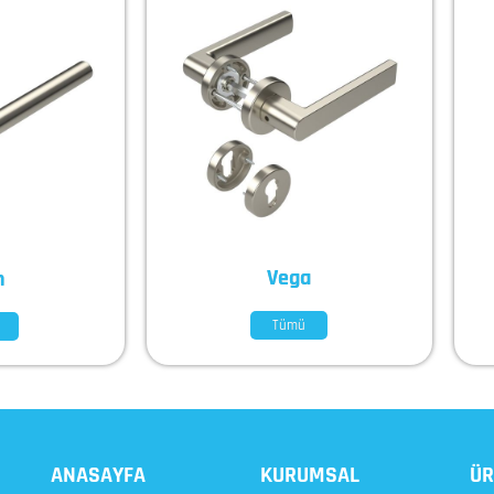
Vega
n
Tümü
ANASAYFA
KURUMSAL
ÜR