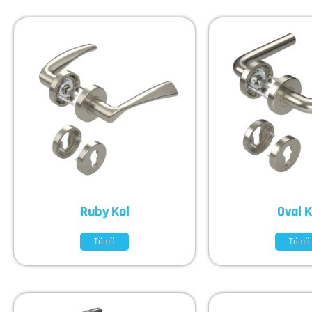
Ruby Kol
Oval K
Tümü
Tümü