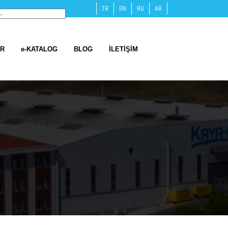
TR
EN
RU
AR
ER
e-KATALOG
BLOG
İLETİŞİM