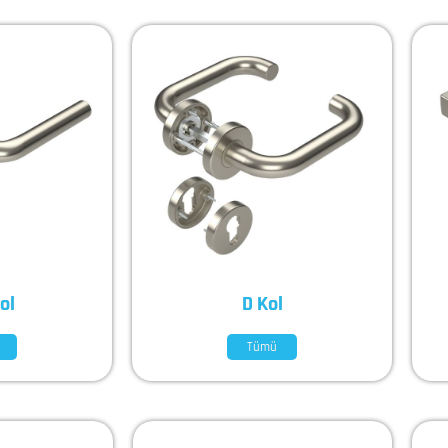
ol
D Kol
Tümü