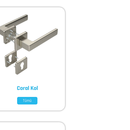
Coral Kol
Tümü