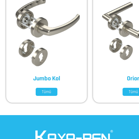
Jumbo Kol
Orio
Tümü
Tümü