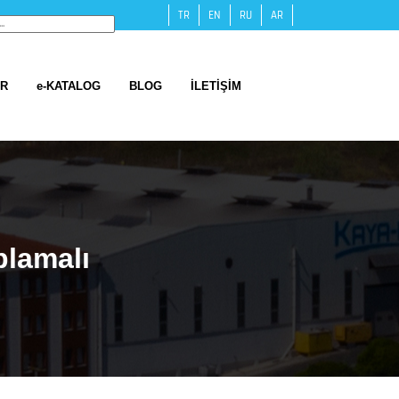
TR
EN
RU
AR
ER
e-KATALOG
BLOG
İLETİŞİM
plamalı