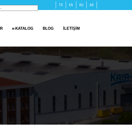
TR
EN
RU
AR
ER
e-KATALOG
BLOG
İLETİŞİM