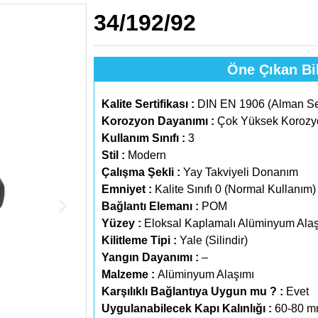
34/192/92
Öne Çıkan Bil
Kalite Sertifikası :
DIN EN 1906 (Alman Sert
Korozyon Dayanımı :
Çok Yüksek Korozyo
Kullanım Sınıfı :
3
Stil :
Modern
Çalışma Şekli :
Yay Takviyeli Donanım
Emniyet :
Kalite Sınıfı 0 (Normal Kullanım)
Bağlantı Elemanı :
POM
Yüzey :
Eloksal Kaplamalı Alüminyum Alaş
Kilitleme Tipi :
Yale (Silindir)
Yangın Dayanımı :
–
Malzeme :
Alüminyum Alaşımı
Karşılıklı Bağlantıya Uygun mu ? :
Evet
Uygulanabilecek Kapı Kalınlığı :
60-80 