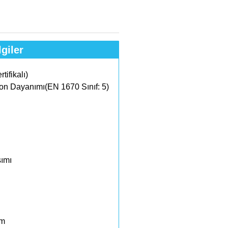
giler
ifikalı)
n Dayanımı(EN 1670 Sınıf: 5)
ımı
mm