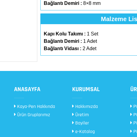
Bağlantı Demiri :
8×8 mm
Malzeme Lis
Kapı Kolu Takımı :
1 Set
Bağlantı Demiri :
1 Adet
Bağlantı Vidası :
2 Adet
ANASAYFA
KURUMSAL
ÜR
Kaya-Pen Hakkında
Hakkımızda
PV
Ürün Gruplarımız
Üretim
PV
Bayiler
PV
e-Katalog
PV