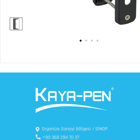
Organize Sanayi Bölgesi / SİNOP
+90 368 284 70 37