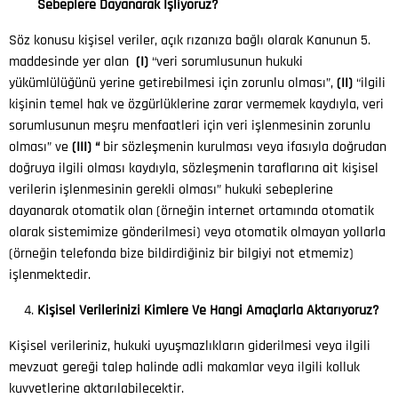
Sebeplere Dayanarak İşliyoruz?
Söz konusu kişisel veriler, açık rızanıza bağlı olarak Kanunun 5.
maddesinde yer alan
(I)
“veri sorumlusunun hukuki
yükümlülüğünü yerine getirebilmesi için zorunlu olması”,
(II)
“ilgili
kişinin temel hak ve özgürlüklerine zarar vermemek kaydıyla, veri
sorumlusunun meşru menfaatleri için veri işlenmesinin zorunlu
olması” ve
(III) “
bir sözleşmenin kurulması veya ifasıyla doğrudan
doğruya ilgili olması kaydıyla, sözleşmenin taraflarına ait kişisel
verilerin işlenmesinin gerekli olması” hukuki sebeplerine
dayanarak otomatik olan (örneğin internet ortamında otomatik
olarak sistemimize gönderilmesi) veya otomatik olmayan yollarla
(örneğin telefonda bize bildirdiğiniz bir bilgiyi not etmemiz)
işlenmektedir.
Kişisel Verilerinizi Kimlere Ve Hangi Amaçlarla Aktarıyoruz?
Kişisel verileriniz, hukuki uyuşmazlıkların giderilmesi veya ilgili
mevzuat gereği talep halinde adli makamlar veya ilgili kolluk
kuvvetlerine aktarılabilecektir.