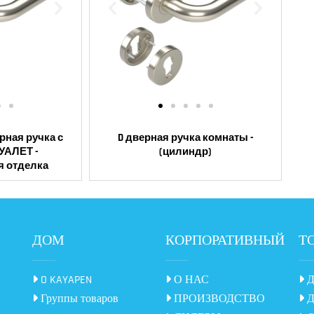
рная ручка с
D дверная ручка комнаты -
УАЛЕТ -
(цилиндр)
я отделка
ДОМ
КОРПОРАТИВНЫЙ
Т
O KAYAPEN
О НАС
Д
Группы товаров
ПРОИЗВОДСТВО
Д