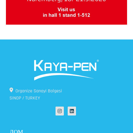
Organize Sanayi Bolgesi
SINOP / TURKEY
ДОМ