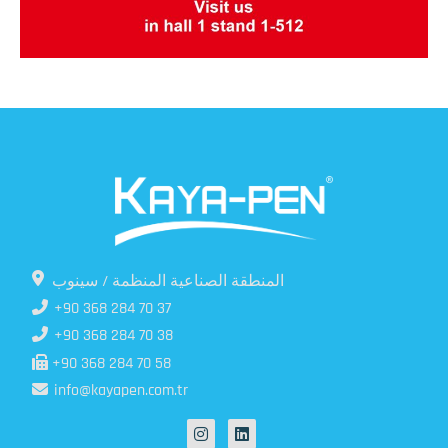
المنطقة الصناعية المنظمة / سينوب
+90 368 284 70 37
+90 368 284 70 38
+90 368 284 70 58
info@kayapen.com.tr