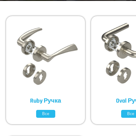
Ruby Ручка
Oval Р
Все
Все