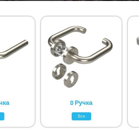
учка
D Ручка
Все