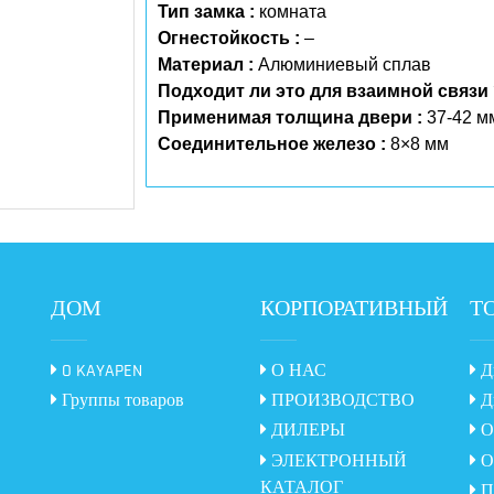
Тип замка :
комната
Огнестойкость :
–
Материал :
Алюминиевый сплав
Подходит ли это для взаимной связи 
Применимая толщина двери :
37-42 м
Соединительное железо :
8×8 мм
ДОМ
КОРПОРАТИВНЫЙ
Т
O KAYAPEN
О НАС
Дв
Группы товаров
ПРОИЗВОДСТВО
Дв
ДИЛЕРЫ
О
ЭЛЕКТРОННЫЙ
Ок
КАТАЛОГ
Пе