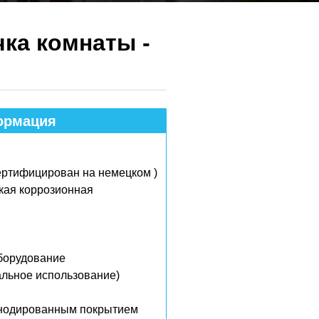
чка комнаты -
рмация​
ертифицирован на немецком )
кая коррозионная
борудование
альное использование)
нодированным покрытием