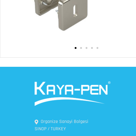
Organize Sanayi Bolgesi
SINOP / TURKEY