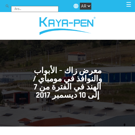
☰
معرض زاك – الأبواب
والنوافذ في مومباي /
الهند في الفترة من 7
إلى 10 ديسمبر 2017