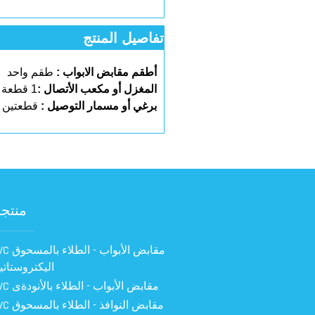
تفاصيل المنتج
أطقم مقابض الابواب
:
طقم واحد
المغزل أو مكعب الأتصال
:
1 قطعة
برغي أو مسمار التوصيل
:
قطعتين
منتجات
PVC مقابض الأبواب -
اليكتروستات
PVC مقابض الأبواب - الطلاء بالأنودةى
PVC مقابض النوافذ -