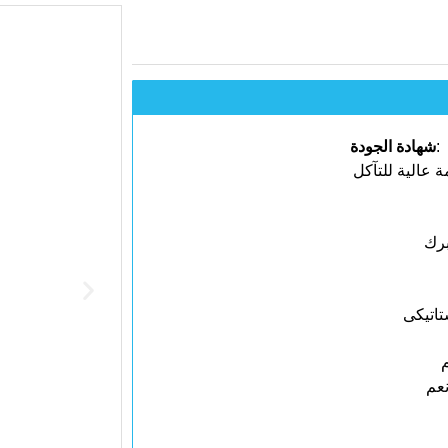
شهادة الجودة
برك
تاتيكى
م
عم