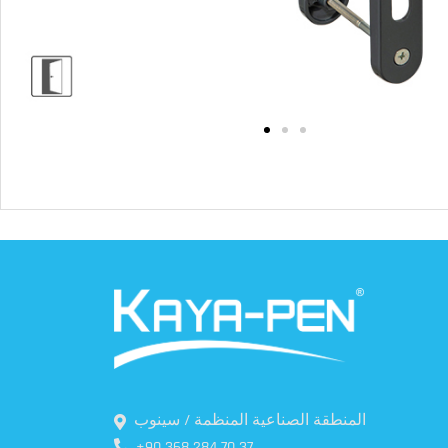
المنطقة الصناعية المنظمة / سينوب
+90 368 284 70 37