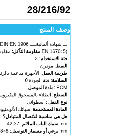
28/216/92
وصف المنتج
: DIN EN 1906 ـــ شهادة ألمانيةــــ
: مقاومة عالية للتآكل EN 1670: 5)
مقاومة التآكل
فئة الاستخدام
:
3
النمط
: مودرن
طريقة العمل
: الأجهزة مدعمة بالزن
السلامة
: فئة الجودة 0
POM
:
مادة الموصل
السطح
: الطلاء بالمسحوق اليكتروس
نوع القفل
: أسطوانى
المادة المستخدمة
: سبائك الألومنيو
هل هي مناسبة للاتصال المتبادل؟
:ن
37-42 mm
سمك الباب الملائم
:
8×8 mm
برغي أو مسمار التوصيل
: